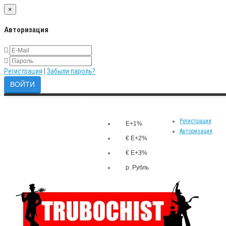
×
Авторизация
Регистрация
|
Забыли пароль?
Закладки (0)
р.
Личный кабинет
Валюта
Сравнение товаров (0)
Регистрация
E+1%
Авторизация
€ E+2%
€ E+3%
р. Рубль