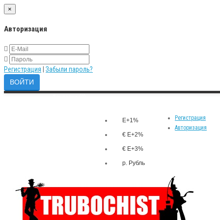
×
Авторизация
Регистрация
|
Забыли пароль?
Закладки (0)
р.
Личный кабинет
Валюта
Сравнение товаров (0)
Регистрация
E+1%
Авторизация
€ E+2%
€ E+3%
р. Рубль