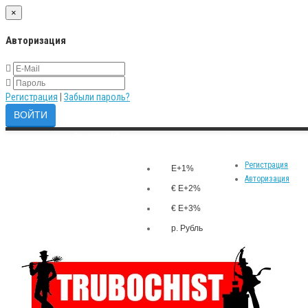
×
Авторизация
Регистрация
|
Забыли пароль?
Закладки (0)
р.
Личный кабинет
Валюта
Сравнение товаров (0)
Регистрация
E+1%
Авторизация
€ E+2%
€ E+3%
р. Рубль