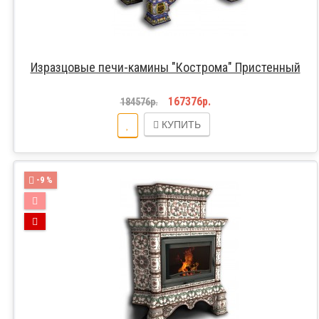
Изразцовые печи-камины "Кострома" Пристенный
167376р.
184576р.
КУПИТЬ
-9 %