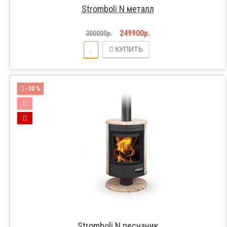
Stromboli N металл
249900р.
300000р.
КУПИТЬ
-30 %
Stromboli N песчаник