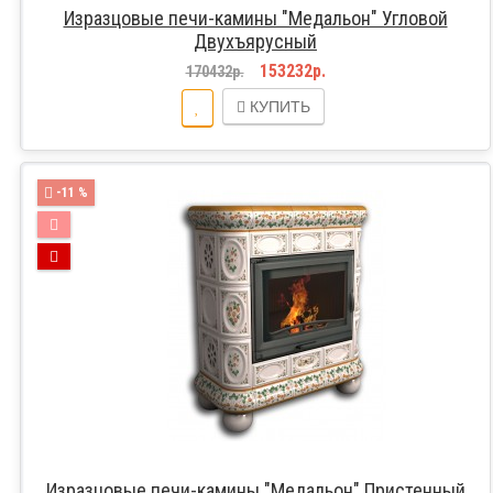
Изразцовые печи-камины "Медальон" Угловой
Двухъярусный
153232р.
170432р.
КУПИТЬ
-11 %
Изразцовые печи-камины "Медальон" Пристенный