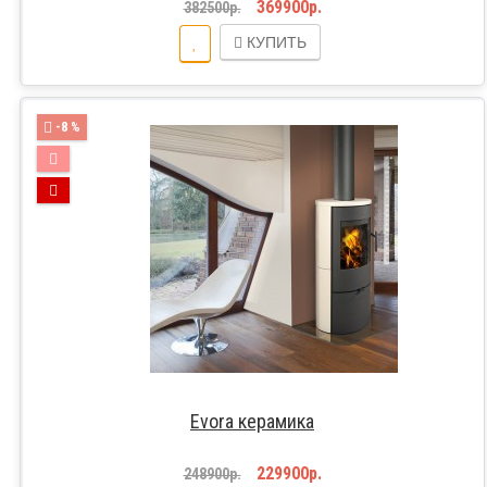
369900р.
382500р.
КУПИТЬ
-8 %
Evora керамика
229900р.
248900р.