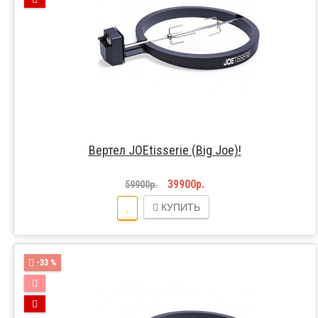
Вертел JOEtisserie (Big Joe)!
39900р.
59900р.
КУПИТЬ
-33 %