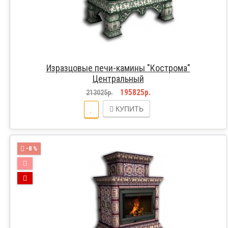
Изразцовые печи-камины "Кострома"
Центральный
195825р.
213025р.
КУПИТЬ
-8 %