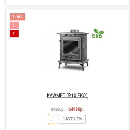
-20 %
KAWMET (P10 EKO)
64990р.
81390р.
КУПИТЬ