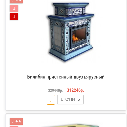
Билибин пристенный двухъярусный
312246р.
329440р.
КУПИТЬ
-6 %