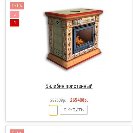
-6 %
Билибин пристенный
265408р.
282608р.
КУПИТЬ
-5 %