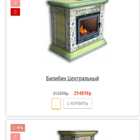
Билибин Центральный
294898р.
312098р.
КУПИТЬ
-5 %