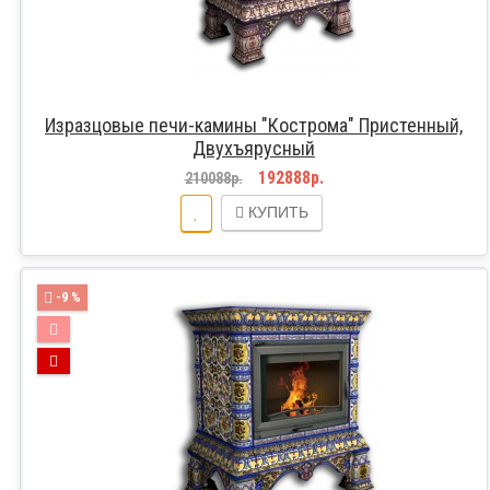
Изразцовые печи-камины "Кострома" Пристенный,
Двухъярусный
192888р.
210088р.
КУПИТЬ
-9 %