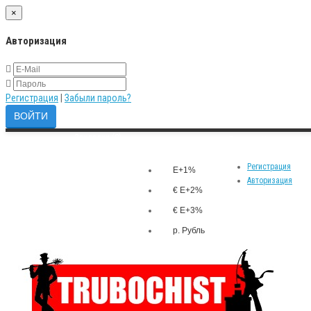
×
Авторизация
Регистрация
|
Забыли пароль?
Закладки (0)
р.
Личный кабинет
Валюта
Сравнение товаров (0)
Регистрация
E+1%
Авторизация
€ E+2%
€ E+3%
р. Рубль