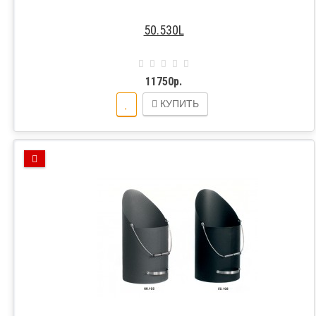
50.530L
11750р.
КУПИТЬ