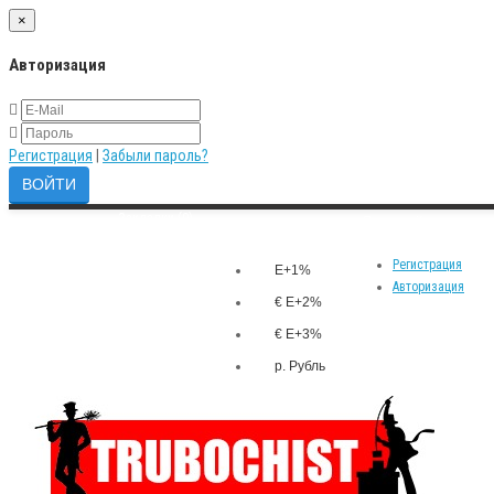
×
Авторизация
Регистрация
|
Забыли пароль?
Закладки (0)
р.
Личный кабинет
Валюта
Сравнение товаров (0)
Регистрация
E+1%
Авторизация
€ E+2%
€ E+3%
р. Рубль