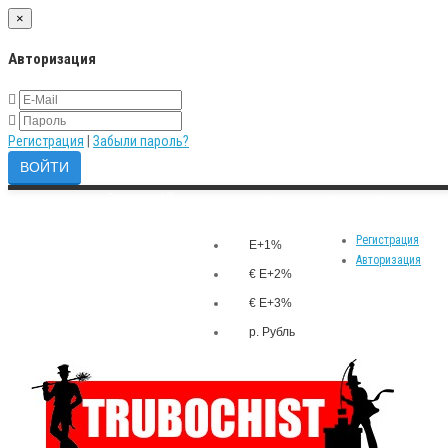
×
Авторизация
Регистрация
|
Забыли пароль?
Закладки (0)
р.
Личный кабинет
Валюта
Сравнение товаров (0)
Регистрация
E+1%
Авторизация
€ E+2%
€ E+3%
р. Рубль