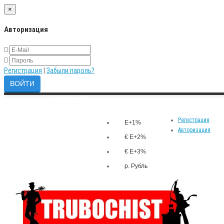
×
Авторизация
Регистрация
|
Забыли пароль?
Закладки (0)
р.
Личный кабинет
Валюта
Сравнение товаров (0)
Регистрация
E+1%
Авторизация
€ E+2%
€ E+3%
р. Рубль