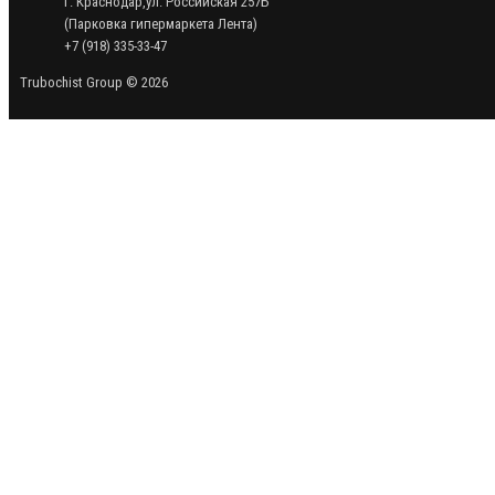
г. Краснодар,ул. Российская 257Б
(Парковка гипермаркета Лента)
+7 (918) 335-33-47
Trubochist Group © 2026