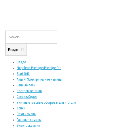
Везде
Везде
Napoleon Prestige/Prestige Pro
Start-Grill
Акция! Электрические камины
Банные печи
Костровые Чаши
Специи/Соусы
Уличные газовые обогреватели и столы
Топки
Печи-камины
Газовые камины
Электрокамины