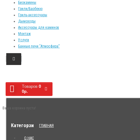
Биокамины
Грили/Барбекю
Гриль-аксессуары
Дымоходы
Аксессуары для каминов
Монтаж
Услуги
Банные печи "Атмосфера"
Tоваров
0
0р.
Ваша корзина пуста!
Категории
ГЛАВНАЯ
О НАС