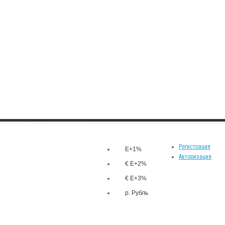
товаров (0)
Закладки (0)
р.
Личный кабинет
Валюта
Регистрация
E+1%
Авторизация
€ E+2%
€ E+3%
р. Рубль