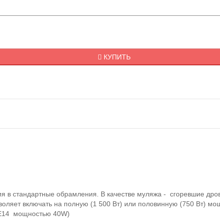
КУПИТЬ
ия в стандартные обрамления. В качестве муляжа - сгоревшие дров
воляет включать на полную (1 500 Вт) или половинную (750 Вт) м
E
14 мощностью 40
W)