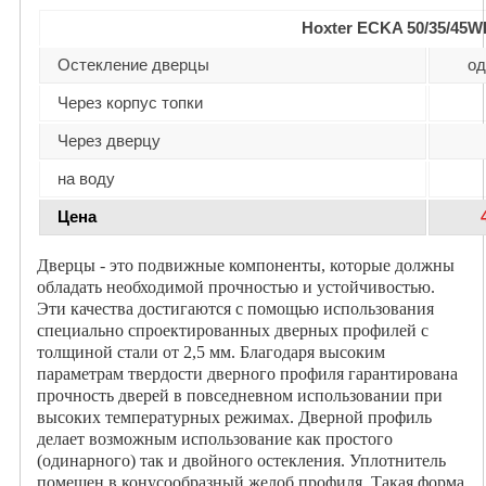
Hoxter ECKA 50/35/45W
Остекление дверцы
од
Через корпус топки
Через дверцу
на воду
Цена
Дверцы - это подвижные компоненты, которые должны
обладать необходимой прочностью и устойчивостью.
Эти качества достигаются с помощью использования
специально спроектированных дверных профилей с
толщиной стали от 2,5 мм. Благодаря высоким
параметрам твердости дверного профиля гарантирована
прочность дверей в повседневном использовании при
высоких температурных режимах. Дверной профиль
делает возможным использование как простого
(одинарного) так и двойного остекления. Уплотнитель
помещен в конусообразный желоб профиля. Такая форма