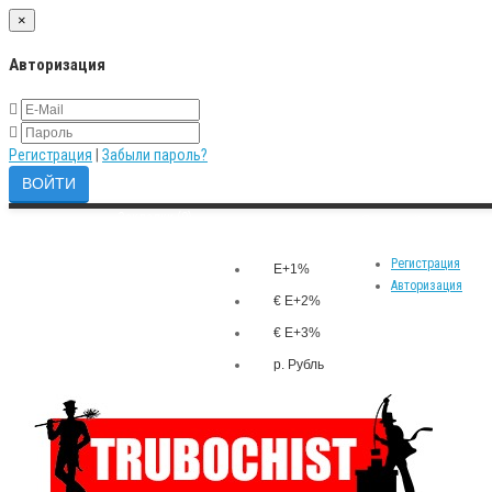
×
Авторизация
Регистрация
|
Забыли пароль?
Закладки (0)
р.
Личный кабинет
Валюта
Сравнение товаров (0)
Регистрация
E+1%
Авторизация
€ E+2%
€ E+3%
р. Рубль