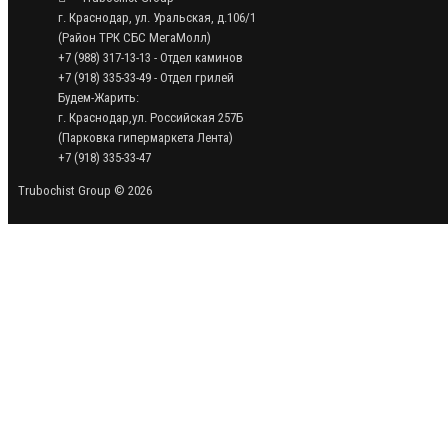
г. Краснодар, ул. Уральская, д.106/1
(Район ТРК СБС МегаМолл)
+7 (988) 317-13-13 - Отдел каминов
+7 (918) 335-33-49 - Отдел грилей
Будем-Жарить:
г. Краснодар,ул. Российская 257Б
(Парковка гипермаркета Лента)
+7 (918) 335-33-47
Trubochist Group © 2026