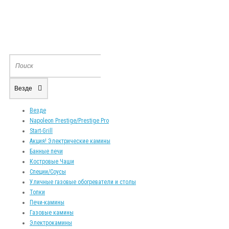
Везде
Везде
Napoleon Prestige/Prestige Pro
Start-Grill
Акция! Электрические камины
Банные печи
Костровые Чаши
Специи/Соусы
Уличные газовые обогреватели и столы
Топки
Печи-камины
Газовые камины
Электрокамины