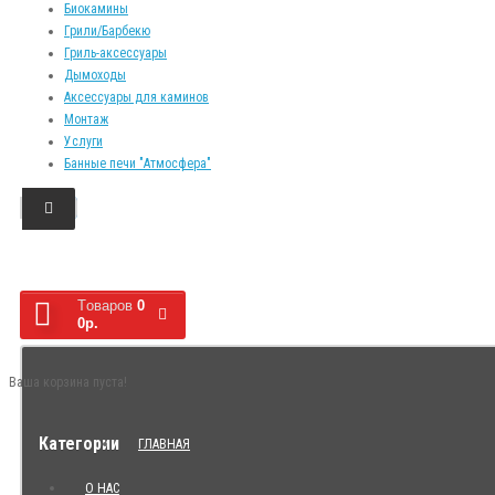
Биокамины
Грили/Барбекю
Гриль-аксессуары
Дымоходы
Аксессуары для каминов
Монтаж
Услуги
Банные печи "Атмосфера"
Tоваров
0
0р.
Ваша корзина пуста!
Категории
ГЛАВНАЯ
О НАС