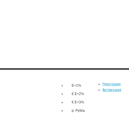
товаров (0)
Закладки (0)
р.
Личный кабинет
Валюта
Регистрация
E+1%
Авторизация
€ E+2%
€ E+3%
р. Рубль