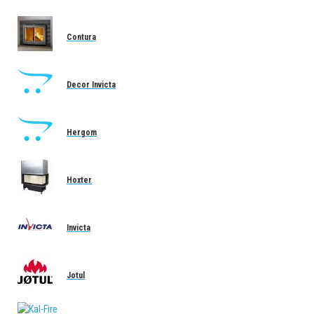
Contura
Decor Invicta
Hergom
Hoxter
Invicta
Jotul