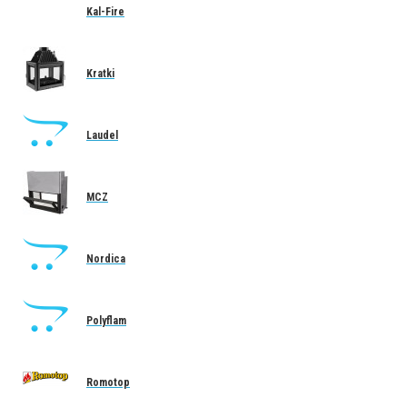
Kal-Fire
Kratki
Laudel
MCZ
Nordica
Polyflam
Romotop