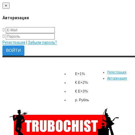
×
Авторизация
Регистрация
|
Забыли пароль?
Закладки (0)
р.
Личный кабинет
Валюта
Сравнение товаров (0)
Регистрация
E+1%
Авторизация
€ E+2%
€ E+3%
р. Рубль