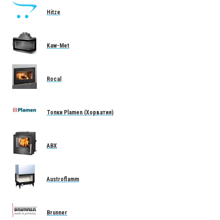
Hitze
Kaw-Met
Rocal
Топки Plamen (Хорватия)
ABX
Austroflamm
Brunner